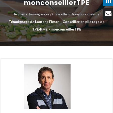
monconseillerTPE
Témoignages
Accueil
/
Témoignages
/
Conseillers DionySols
Expert
/
Tarifs
Témoignage de Laurent Flesch - Conseiller en pilotage de
TPE/PME - monconseillerTPE
Contact