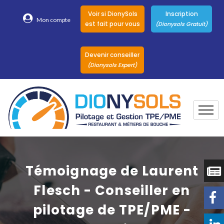
Voir si DionySols
Inscription
Mon compte
est fait pour vous
(Dionysols Gratuit)
Devenir conseiller
(Dionysols Expert)
Togg
Pour qui
Nos conseillers
Témoignage de Laurent
DionySols
Flesch - Conseiller en
Nos versions
pilotage de TPE/PME -
Nos autres
Solutions