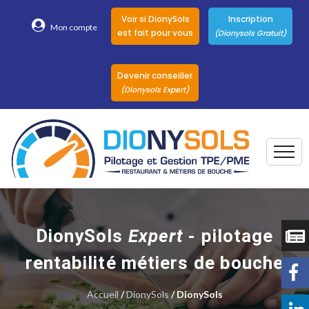
Voir si DionySols
Inscription
Mon compte
est fait pour vous
(Dionysols Gratuit)
Devenir conseiller
(Dionysols Expert)
Togg
Pour qui
Nos conseillers
DionySols
Expert
- pilotage
DionySols
rentabilité métiers de bouche
Nos versions
Accueil
/
Nos autres
DionySols
/ DionySols
Solutions