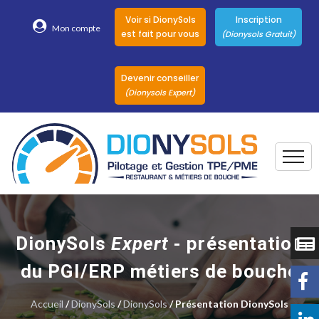
Voir si DionySols
Inscription
Mon compte
est fait pour vous
(Dionysols Gratuit)
Devenir conseiller
(Dionysols Expert)
Togg
Pour qui
Nos conseillers
DionySols
Expert
- présentation
DionySols
du PGI/ERP métiers de bouche
Nos versions
Accueil
/
DionySols
/
DionySols
Nos autres
/ Présentation DionySols
Solutions