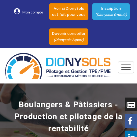
Voir si DionySols
Inscription
Mon compte
est fait pour vous
(Dionysols Gratuit)
Devenir conseiller
(Dionysols Expert)
Togg
Pour qui
Nos conseillers
Boulangers & Pâtissiers -
DionySols
Production et pilotage de la
Nos versions
rentabilité
Nos autres
Solutions