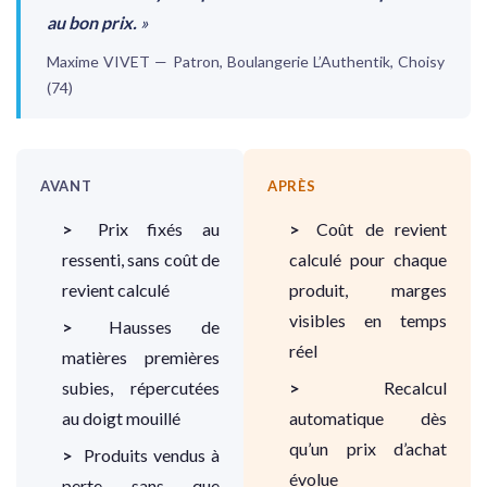
au bon prix.
»
Maxime VIVET — Patron, Boulangerie L’Authentik, Choisy
(74)
AVANT
APRÈS
Prix fixés au
Coût de revient
ressenti, sans coût de
calculé pour chaque
revient calculé
produit, marges
visibles en temps
Hausses de
réel
matières premières
subies, répercutées
Recalcul
au doigt mouillé
automatique dès
qu’un prix d’achat
Produits vendus à
évolue
perte sans que