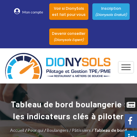
Voir si DionySols
Inscription
Mon compte
est fait pour vous
(Dionysols Gratuit)
Devenir conseiller
(Dionysols Expert)
Togg
Pour qui
Nos conseillers
Tableau de bord boulangerie :
DionySols
les indicateurs clés à piloter
Nos versions
Accueil
/
Pour qui
/
Boulangers / Pâtissiers
/ Tableau de bord
Nos autres
Solutions