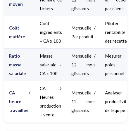
moyen
tickets
glissants
par client
Coût
Piloter l
Coût
Mensuelle /
ingrédients
rentabilité
matière
Par produit
÷ CA x 100
des recettes
Ratio
Masse
Mensuelle /
Mesurer l
masse
salariale ÷
12 mois
poids d
salariale
CA x 100
glissants
personnel
CA ÷
CA /
Mensuelle /
Analyser l
Heures
heure
12 mois
productivité
production
travaillée
glissants
de l’équipe
+ vente