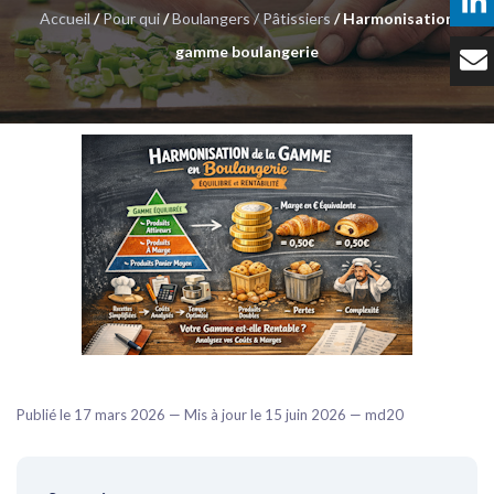
Accueil
/
Pour qui
/
Boulangers / Pâtissiers
/ Harmonisation
Témoignages
gamme boulangerie
Tarifs
Contact
Publié le 17 mars 2026 — Mis à jour le 15 juin 2026 — md20