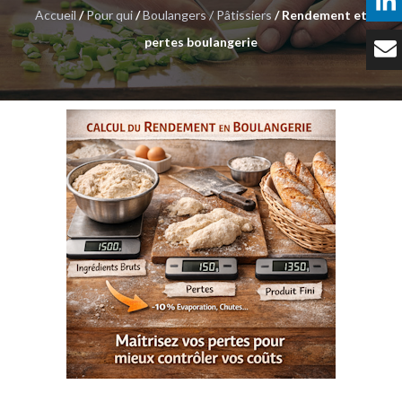
Accueil
/
Pour qui
/
Boulangers / Pâtissiers
/ Rendement et
Témoignages
pertes boulangerie
Tarifs
Contact