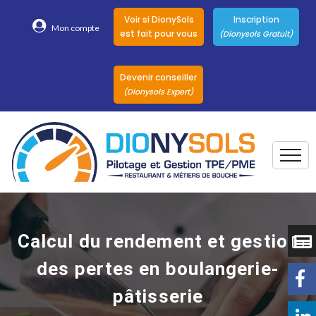
Voir si DionySols
Inscription
Mon compte
est fait pour vous
(Dionysols Gratuit)
Devenir conseiller
(Dionysols Expert)
Togg
Pour qui
Nos conseillers
Calcul du rendement et gestion
DionySols
des pertes en boulangerie-
Nos versions
pâtisserie
Nos autres
Solutions