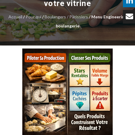
votre vitrine
Témoignages
Accueil
/
Pour qui
/
Boulangers / Pâtissiers
/ Menu Engineering
Tarifs
boulangerie
Contact