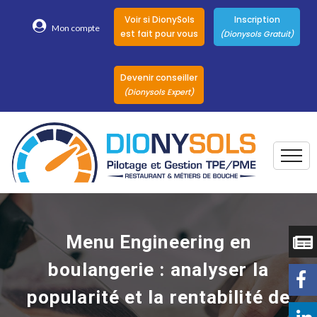
Voir si DionySols
Inscription
Mon compte
est fait pour vous
(Dionysols Gratuit)
Devenir conseiller
(Dionysols Expert)
Togg
Pour qui
Nos conseillers
Menu Engineering en
DionySols
boulangerie : analyser la
Nos versions
popularité et la rentabilité de
Nos autres
Solutions