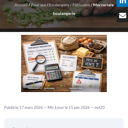
Accueil
/
Pour qui
/
Boulangers / Pâtissiers
/ Mercuriale
Témoignages
boulangerie
Tarifs
Contact
Publié le 17 mars 2026 — Mis à jour le 15 juin 2026 — md20