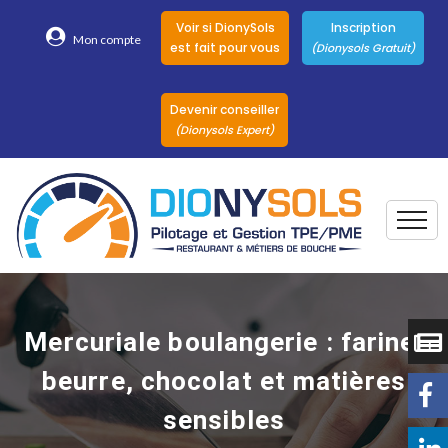
Voir si DionySols
Inscription
Mon compte
est fait pour vous
(Dionysols Gratuit)
Devenir conseiller
(Dionysols Expert)
Togg
Pour qui
Nos conseillers
Mercuriale boulangerie : farine,
DionySols
beurre, chocolat et matières
Nos versions
sensibles
Nos autres
Solutions