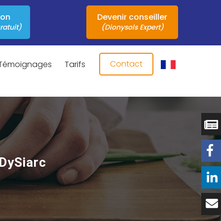
ion
Devenir conseiller
ratuit)
(Dionysols Expert)
Contact
Témoignages
Tarifs
 DySiarc