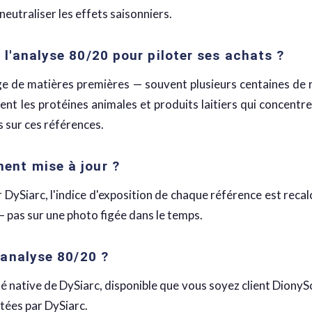
eutraliser les effets saisonniers.
l l'analyse 80/20 pour piloter ses achats ?
ge de matières premières — souvent plusieurs centaines de ré
t les protéines animales et produits laitiers qui concentren
s sur ces références.
ment mise à jour ?
r DySiarc, l'indice d'exposition de chaque référence est reca
 — pas sur une photo figée dans le temps.
l'analyse 80/20 ?
é native de DySiarc, disponible que vous soyez client DionySo
tées par DySiarc.