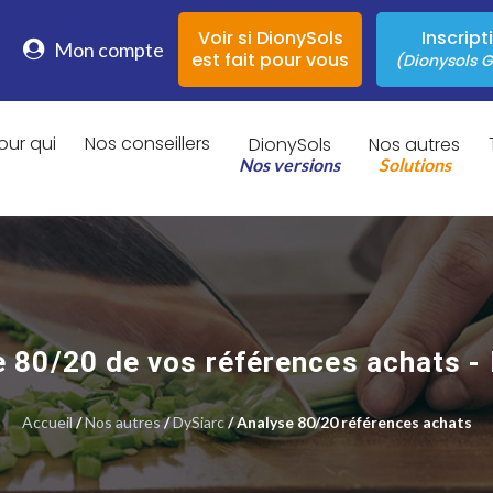
Voir si DionySols
Inscript
Mon compte
est fait pour vous
(Dionysols G
our qui
Nos conseillers
DionySols
Nos autres
Nos versions
Solutions
 80/20 de vos références achats -
Accueil
/
Nos autres
/
DySiarc
/ Analyse 80/20 références achats