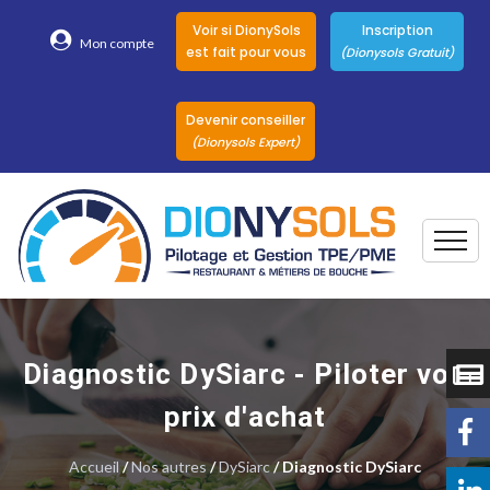
Voir si DionySols
Inscription
Mon compte
est fait pour vous
(Dionysols Gratuit)
Devenir conseiller
(Dionysols Expert)
Togg
Pour qui
Nos conseillers
Diagnostic DySiarc - Piloter vos
DionySols
prix d'achat
Nos versions
Accueil
/
Nos autres
Nos autres
/
DySiarc
/ Diagnostic DySiarc
Solutions