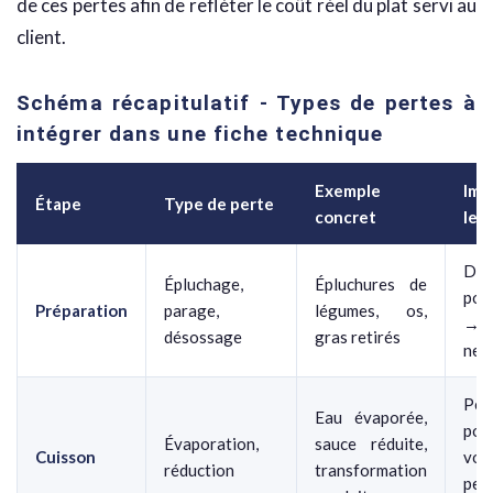
de ces pertes afin de refléter le coût réel du plat servi au
client.
Schéma récapitulatif - Types de pertes à
intégrer dans une fiche technique
Exemple
Imp
Étape
Type de perte
concret
le c
Dif
Épluchage,
Épluchures de
poi
Préparation
parage,
légumes, os,
→ 
désossage
gras retirés
net
Pe
Eau évaporée,
poid
Évaporation,
sauce réduite,
Cuisson
vol
réduction
transformation
pen