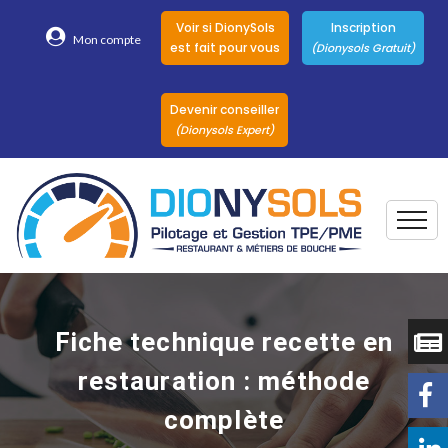
Voir si DionySols
Inscription
Mon compte
est fait pour vous
(Dionysols Gratuit)
Devenir conseiller
(Dionysols Expert)
Togg
Pour qui
Nos conseillers
Fiche technique recette en
DionySols
restauration : méthode
Nos versions
complète
Nos autres
Solutions