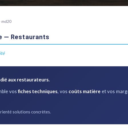
 — md20
ge — Restaurants
ité
dié aux restaurateurs.
mble vos
fiches techniques
, vos
coûts matière
et vos marge
rienté solutions concrètes.