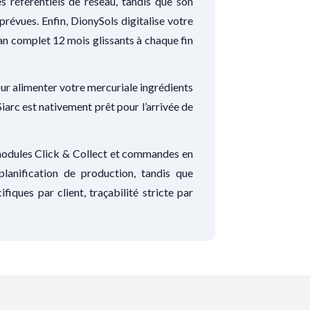
es référentiels de réseau, tandis que son
révues. Enfin, DionySols digitalise votre
lan complet 12 mois glissants à chaque fin
our alimenter votre mercuriale ingrédients
iarc est nativement prêt pour l’arrivée de
 modules Click & Collect et commandes en
anification de production, tandis que
ques par client, traçabilité stricte par