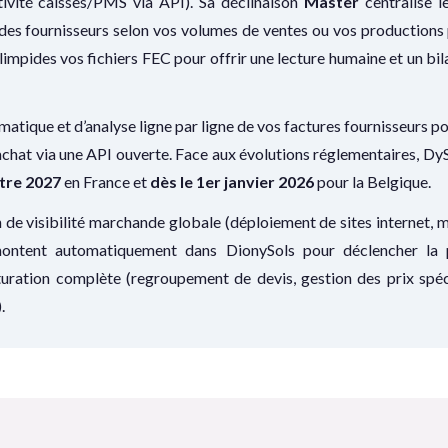
tivité caisses/PMS via API). Sa déclinaison
Master
centralise l
des fournisseurs selon vos volumes de ventes ou vos productions p
 limpides vos fichiers FEC pour offrir une lecture humaine et un bi
omatique et d’analyse ligne par ligne de vos factures fournisseurs p
’achat via une API ouverte. Face aux évolutions réglementaires, DyS
tre 2027
en France et
dès le 1er janvier 2026
pour la Belgique.
 de visibilité marchande globale (déploiement de sites internet,
ontent automatiquement dans DionySols pour déclencher la pl
ation complète (regroupement de devis, gestion des prix spécifi
.