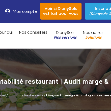
Voir si DionySols
Inscript
Mon compte
est fait pour vous
(Dionysols G
our qui
Nos conseillers
DionySols
Nos autres
Nos versions
Solutions
tabilité restaurant | Audit marge &
ueil
/
Pour qui
/
Restaurants
/ Diagnostic marge & pilotage - Restaur