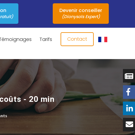
ion
Devenir conseiller
ratuit)
(Dionysols Expert)
Contact
Témoignages
Tarifs
 coûts - 20 min
ants