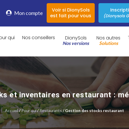
Voir si DionySols
Inscript
Mon compte
est fait pour vous
(Dionysols G
our qui
Nos conseillers
DionySols
Nos autres
Nos versions
Solutions
s et inventaires en restaurant : m
Accueil
/
Pour qui
/
Restaurants
/ Gestion des stocks restaurant