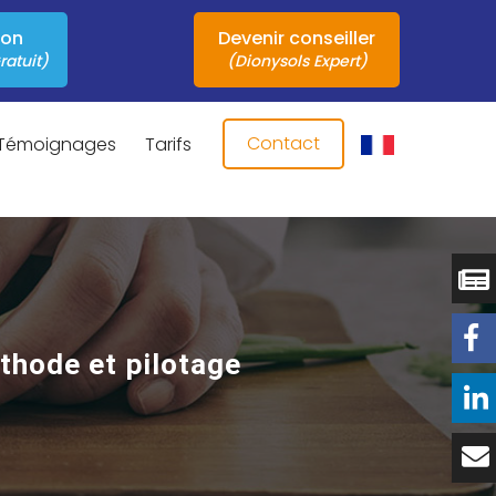
ion
Devenir conseiller
ratuit)
(Dionysols Expert)
Contact
Témoignages
Tarifs
éthode et pilotage