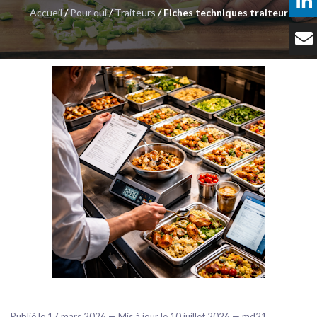
Accueil
/
Pour qui
/
Traiteurs
/ Fiches techniques traiteur
Témoignages
Tarifs
Contact
Publié le 17 mars 2026 — Mis à jour le 10 juillet 2026 — md21