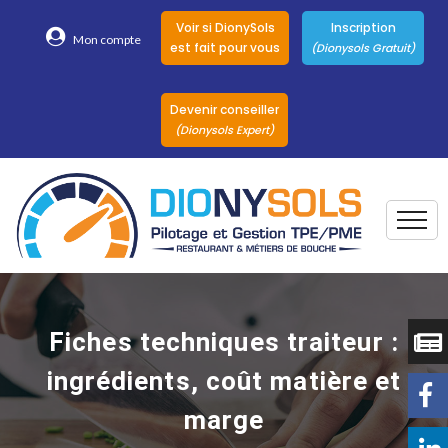
Voir si DionySols
Inscription
Mon compte
est fait pour vous
(Dionysols Gratuit)
Devenir conseiller
(Dionysols Expert)
Togg
Pour qui
Nos conseillers
Fiches techniques traiteur :
DionySols
ingrédients, coût matière et
Nos versions
marge
Nos autres
Solutions