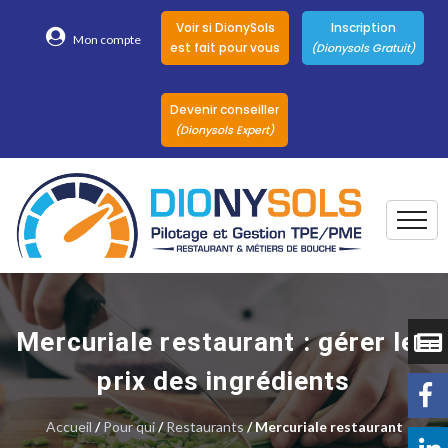
Voir si DionySols
Inscription
Mon compte
est fait pour vous
(Dionysols Gratuit)
Devenir conseiller
(Dionysols Expert)
Togg
Pour qui
Nos conseillers
Mercuriale restaurant : gérer les
DionySols
prix des ingrédients
Nos versions
Accueil
/
Pour qui
/
Restaurants
Nos autres
/ Mercuriale restaurant
Solutions