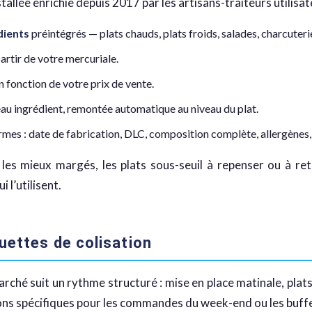
allée enrichie depuis 2017 par les artisans-traiteurs utilisat
dients
préintégrés — plats chauds, plats froids, salades, charcuterie
artir de votre mercuriale.
 fonction de votre prix de vente.
au ingrédient, remontée automatique au niveau du plat.
rmes : date de fabrication, DLC, composition complète, allergènes, 
les mieux margés, les plats sous-seuil à repenser ou à reta
 l’utilisent.
uettes de colisation
ché suit un rythme structuré : mise en place matinale, plats
tions spécifiques pour les commandes du week-end ou les buf