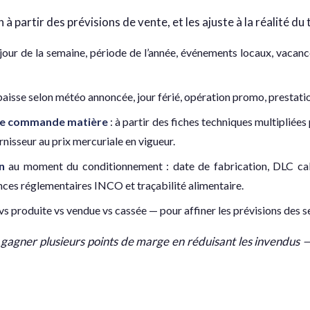
 partir des prévisions de vente, et les ajuste à la réalité du t
 jour de la semaine, période de l’année, événements locaux, vacance
 baisse selon météo annoncée, jour férié, opération promo, prestat
de commande matière
: à partir des fiches techniques multipliées 
rnisseur au prix mercuriale en vigueur.
n
au moment du conditionnement : date de fabrication, DLC calcu
nces réglementaires INCO et traçabilité alimentaire.
vs produite vs vendue vs cassée — pour affiner les prévisions des 
 gagner plusieurs points de marge en réduisant les invendus —