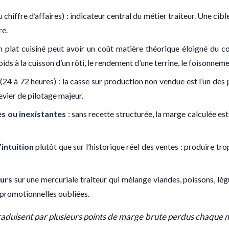
chiffre d’affaires) : indicateur central du métier traiteur. Une cibl
re.
n plat cuisiné peut avoir un coût matière théorique éloigné du co
oids à la cuisson d’un rôti, le rendement d’une terrine, le foisonn
s (24 à 72 heures) : la casse sur production non vendue est l’un de
evier de pilotage majeur.
s ou inexistantes
: sans recette structurée, la marge calculée est 
’intuition
plutôt que sur l’historique réel des ventes : produire tr
eurs
sur une mercuriale traiteur qui mélange viandes, poissons, lég
 promotionnelles oubliées.
traduisent par plusieurs points de marge brute perdus chaque m