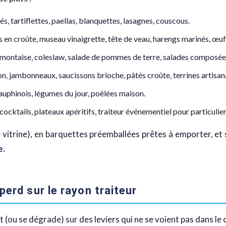
otés, tartiflettes, paellas, blanquettes, lasagnes, couscous.
és en croûte, museau vinaigrette, tête de veau, harengs marinés, œu
émontaise, coleslaw, salade de pommes de terre, salades composées
son, jambonneaux, saucissons brioche, pâtés croûte, terrines artisan
dauphinois, légumes du jour, poêlées maison.
 cocktails, plateaux apéritifs, traiteur événementiel pour particulie
e vitrine), en barquettes préemballées prêtes à emporter, e
e.
perd sur le rayon traiteur
t (ou se dégrade) sur des leviers qui ne se voient pas dans le c