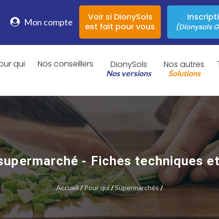
Voir si DionySols
Inscript
Mon compte
est fait pour vous
(Dionysols G
our qui
Nos conseillers
DionySols
Nos autres
Nos versions
Solutions
 supermarché - Fiches techniques et
Accueil
/
Pour qui
/
Supermarchés
/