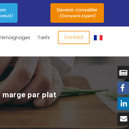
ion
Devenir conseiller
ratuit)
(Dionysols Expert)
Contact
Témoignages
Tarifs
 marge par plat