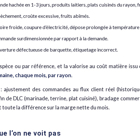
nde hachée en 1-3 jours, produits laitiers, plats cuisinés du rayon, 
sèchement, croûte excessive, fruits abîmés.
oire froide, coupure d’électricité, dépose prolongée à températur
commande surdimensionnée par rapport à la demande.
uverture défectueuse de barquette, étiquetage incorrect.
espèce ou par référence, et la valorise au coût matière iss
aine, chaque mois, par rayon
.
 : ajustement des commandes au flux client réel (historiq
in de DLC (marinade, terrine, plat cuisiné), bradage commerc
t toute la différence sur la marge nette du mois.
e l’on ne voit pas