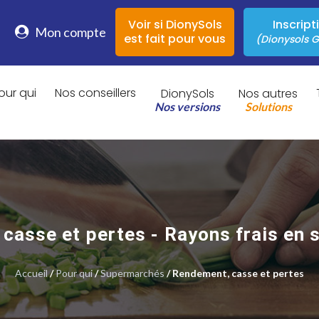
Voir si DionySols
Inscript
Mon compte
est fait pour vous
(Dionysols G
our qui
Nos conseillers
DionySols
Nos autres
Nos versions
Solutions
casse et pertes - Rayons frais en
Accueil
/
Pour qui
/
Supermarchés
/ Rendement, casse et pertes