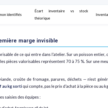
Écart inventaire vs stock
 non identifiés
Inventa
théorique
emière marge invisible
sable de ce qui entre dans l’atelier. Sur un poisson entier,
 les pièces valorisables représentent 70 à 75 %. Sur une me
viande, croûte de fromage, parures, déchets — n’est génér
f au kg sorti
qui compte, pas le prix d’achat à la pièce ou au k
s saisies des équipes :
x d’achat, fournisseur, n° de lot.