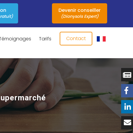
ion
Devenir conseiller
ratuit)
(Dionysols Expert)
Contact
Témoignages
Tarifs
 supermarché