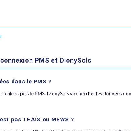
t
a connexion PMS et DionySols
nées dans le PMS ?
 seule depuis le PMS. DionySols va chercher les données dont 
n’est pas THAÏS ou MEWS ?