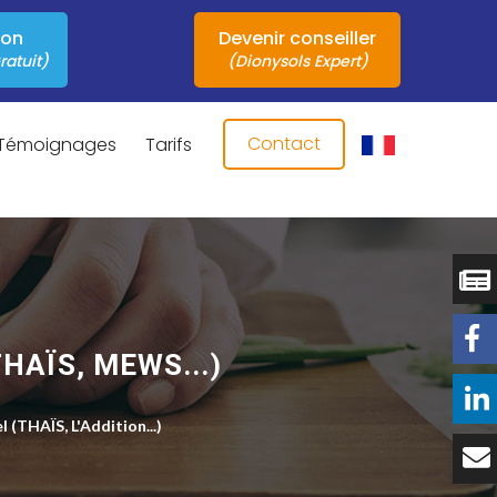
ion
Devenir conseiller
ratuit)
(Dionysols Expert)
Contact
Témoignages
Tarifs
THAÏS, MEWS...)
 (THAÏS, L'Addition...)