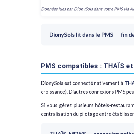
Données lues par DionySols dans votre PMS via API
DionySols lit dans le PMS — fin de
PMS compatibles : THAÏS e
DionySols est connecté nativement à
THA
croissance). D’autres connexions PMS pe
Si vous gérez plusieurs hôtels-restaurant
centralisation du pilotage entre établisse
THAÏS, MEWS — connexion native.