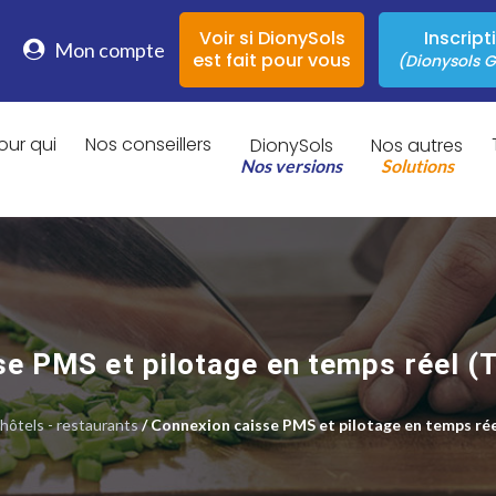
Voir si DionySols
Inscript
Mon compte
est fait pour vous
(Dionysols G
our qui
Nos conseillers
DionySols
Nos autres
Nos versions
Solutions
se PMS et pilotage en temps réel (
hôtels - restaurants
/ Connexion caisse PMS et pilotage en temps réel