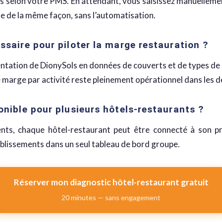
s selon votre PMS. En attendant, vous saisissez manuellemen
ne de la même façon, sans l’automatisation.
saire pour piloter la marge restauration ?
ntation de DionySols en données de couverts et de types de p
marge par activité reste pleinement opérationnel dans les d
nible pour plusieurs hôtels-restaurants ?
ments, chaque hôtel-restaurant peut être connecté à son 
tablissements dans un seul tableau de bord groupe.
Réserver mon diagnostic hôtel-restaurant gratuit
20 minutes — sans engagement