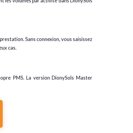
t les volumes par activité dans DionySols
restation. Sans connexion, vous saisissez
eux cas.
propre PMS. La version DionySols Master