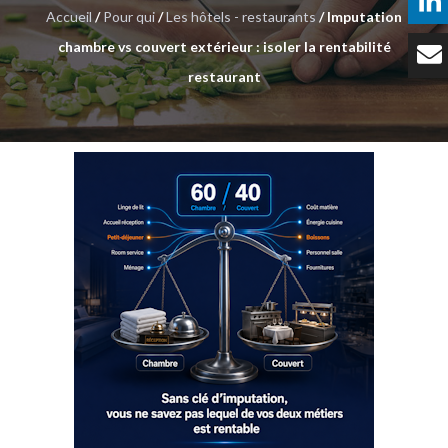
Accueil
/
Pour qui
/
Les hôtels - restaurants
/ Imputation
Témoignages
chambre vs couvert extérieur : isoler la rentabilité
Tarifs
restaurant
Contact