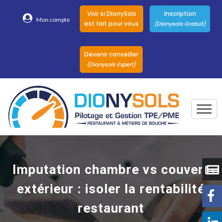
Voir si DionySols
Inscription
Mon compte
est fait pour vous
(Dionysols Gratuit)
Devenir conseiller
(Dionysols Expert)
Togg
Pour qui
Nos conseillers
Imputation chambre vs couvert
DionySols
extérieur : isoler la rentabilité
Nos versions
restaurant
Nos autres
Solutions