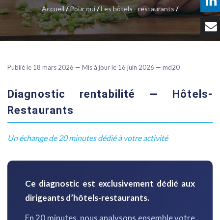
Accueil
/
Pour qui
/
Les hôtels - restaurants
/
Témoignages
Tarifs
Contact
Publié le 18 mars 2026 — Mis à jour le 16 juin 2026 — md20
Diagnostic rentabilité — Hôtels-
Restaurants
Un échange de 20 minutes dédié à votre activité
Ce diagnostic est exclusivement dédié aux
dirigeants d’hôtels-restaurants.
En 20 minutes, nous analysons ensemble votre