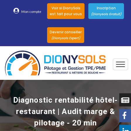
Voir si DionySols
Inscription
Mon compte
est fait pour vous
(Dionysols Gratuit)
Devenir conseiller
(Dionysols Expert)
Togg
Pour qui
Nos conseillers
Diagnostic rentabilité hôtel-
DionySols
restaurant | Audit marge &
Nos versions
pilotage - 20 min
Nos autres
Solutions