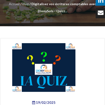
Accueil
/
Blog
/ Digitalisez vos écritures comptables avec
Témoignages
DionySols - Quizz...
Tarifs
Contact
19/02/2025