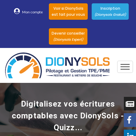
Voir si DionySols
Inscription
Mon compte
est fait pour vous
(Dionysols Gratuit)
Devenir conseiller
(Dionysols Expert)
Togg
Pour qui
Nos conseillers
Digitalisez vos écritures
DionySols
comptables avec DionySols -
Nos versions
Quizz...
Nos autres
Solutions