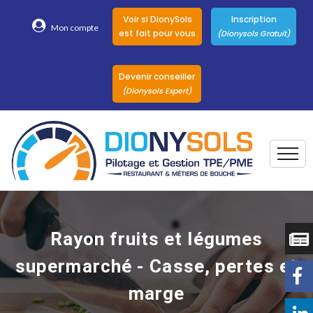
Voir si DionySols
Inscription
Mon compte
est fait pour vous
(Dionysols Gratuit)
Devenir conseiller
(Dionysols Expert)
Togg
Pour qui
Nos conseillers
Rayon fruits et légumes
DionySols
supermarché - Casse, pertes et
Nos versions
marge
Nos autres
Solutions