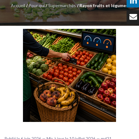
Accueil
/
Pour qui
/
Supermarchés
/ Rayon fruits et légumes
Témoignages
Tarifs
Contact
Publié le 6 juin 2026 — Mis à jour le 10 juillet 2026 — md21