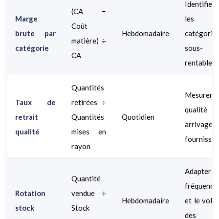
Identifier
(CA −
Marge
les
Coût
brute par
Hebdomadaire
catégorie
matière) ÷
catégorie
sous-
CA
rentables
Quantités
Mesurer 
Taux de
retirées ÷
qualité d
retrait
Quantités
Quotidien
arrivages
qualité
mises en
fournisseu
rayon
Adapter 
Quantité
fréquence
Rotation
vendue ÷
Hebdomadaire
et le volu
stock
Stock
des