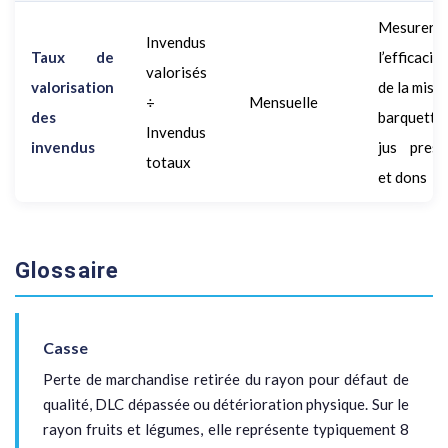
Mesurer
Invendus
Taux de
l’efficacité
valorisés
valorisation
de la mise
÷
Mensuelle
des
barquettes
Invendus
invendus
jus press
totaux
et dons
Glossaire
Casse
Perte de marchandise retirée du rayon pour défaut de
qualité, DLC dépassée ou détérioration physique. Sur le
rayon fruits et légumes, elle représente typiquement 8