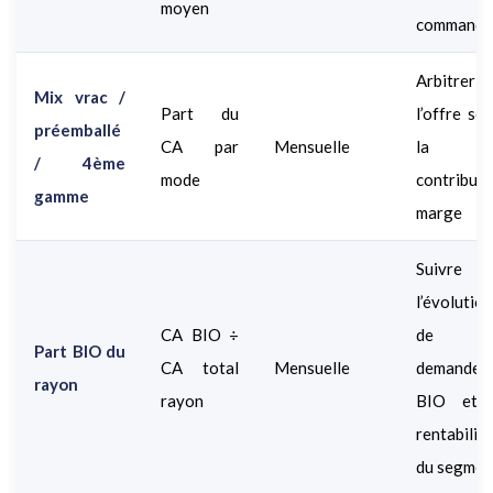
moyen
commande
Arbitrer
Mix vrac /
Part du
l’offre se
préemballé
CA par
Mensuelle
la
/ 4ème
mode
contributi
gamme
marge
Suivre
l’évolution
CA BIO ÷
de l
Part BIO du
CA total
Mensuelle
demande
rayon
rayon
BIO et 
rentabilité
du segmen