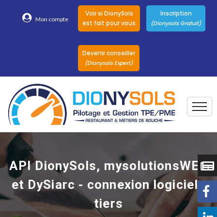
Voir si DionySols
Inscription
Mon compte
est fait pour vous
(Dionysols Gratuit)
Devenir conseiller
(Dionysols Expert)
Togg
Pour qui
Nos conseillers
API DionySols, mysolutionsWEB
DionySols
et DySiarc - connexion logiciels
Nos versions
tiers
Nos autres
Solutions