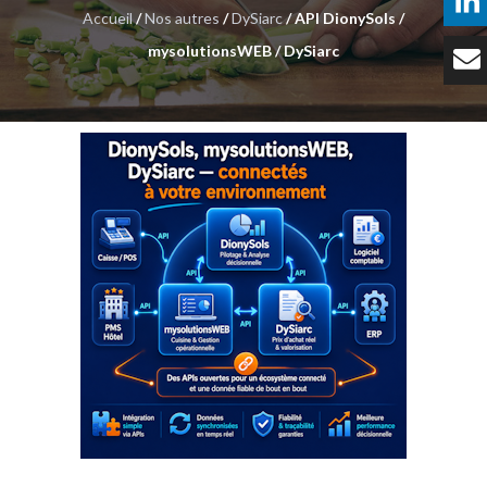
Accueil
/
Nos autres
/
DySiarc
/ API DionySols /
Témoignages
mysolutionsWEB / DySiarc
Tarifs
Contact