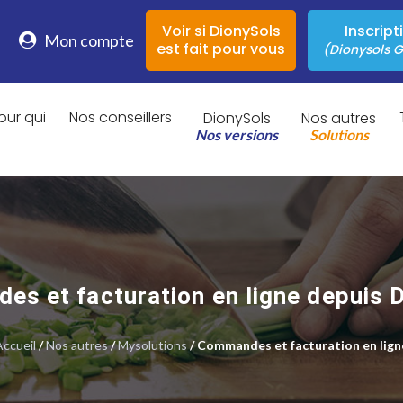
Voir si DionySols
Inscript
Mon compte
est fait pour vous
(Dionysols G
our qui
Nos conseillers
DionySols
Nos autres
Nos versions
Solutions
s et facturation en ligne depuis 
Accueil
/
Nos autres
/
Mysolutions
/ Commandes et facturation en lign