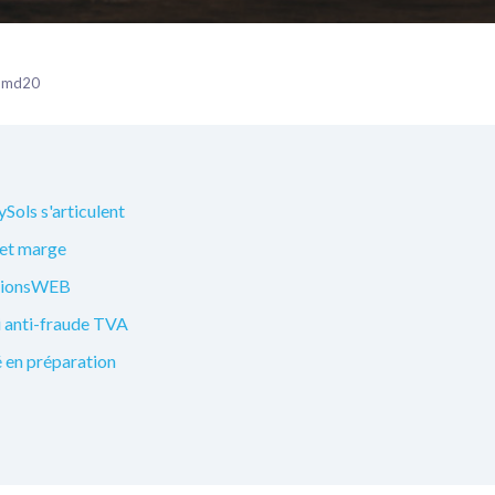
 — md20
ols s'articulent
s et marge
utionsWEB
i anti-fraude TVA
é en préparation