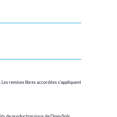
. Les remises libres accordées s'appliquent
oûts de production issus de DionySols.