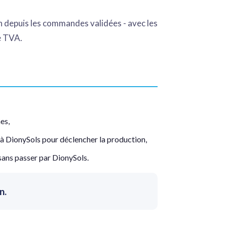
n depuis les commandes validées - avec les
de TVA.
es,
à DionySols pour déclencher la production,
sans passer par DionySols.
n.