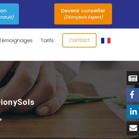
ion
Devenir conseiller
ratuit)
(Dionysols Expert)
Contact
Témoignages
Tarifs
DionySols
e