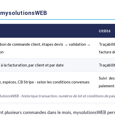
e mysolutionsWEB
Utilité
° bon de commande client, étapes devis → validation →
Traçabil
ion
facture d
à la facturation, par client et par date
Traçabili
Suivi de
, espèces, CB Stripe - selon les conditions convenues
paiement
lutionsWEB - historique transaction, numéros de lot et conditions de pai
sent plusieurs commandes dans le mois, mysolutionsWEB pe