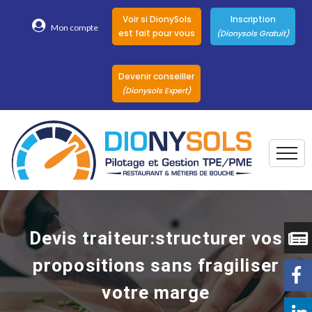
Voir si DionySols
Inscription
Mon compte
est fait pour vous
(Dionysols Gratuit)
Devenir conseiller
(Dionysols Expert)
Togg
Pour qui
Nos conseillers
Devis traiteur:structurer vos
DionySols
propositions sans fragiliser
Nos versions
votre marge
Nos autres
Solutions