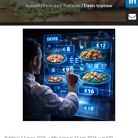
Accueil
/
Pour qui
/
Traiteurs
/ Devis traiteur
Témoignages
Tarifs
Contact
Publié le 17 mars 2026 — Mis à jour le 15 juin 2026 — md20