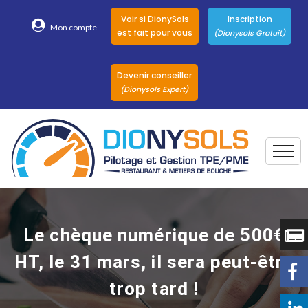
Voir si DionySols
Inscription
Mon compte
est fait pour vous
(Dionysols Gratuit)
Devenir conseiller
(Dionysols Expert)
Togg
Pour qui
Nos conseillers
Le chèque numérique de 500€
DionySols
HT, le 31 mars, il sera peut-être
Nos versions
trop tard !
Nos autres
Solutions