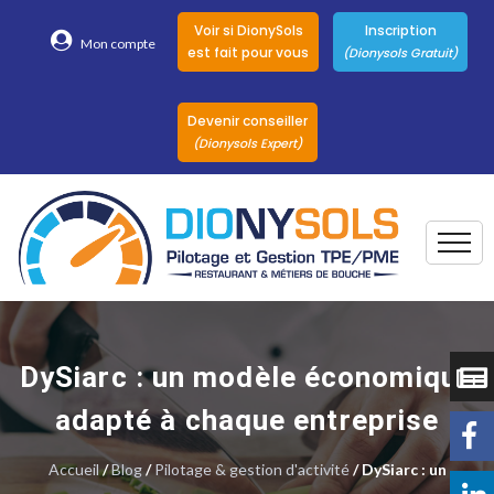
Voir si DionySols
Inscription
Mon compte
est fait pour vous
(Dionysols Gratuit)
Devenir conseiller
(Dionysols Expert)
Togg
Pour qui
Nos conseillers
DySiarc : un modèle économique
DionySols
adapté à chaque entreprise
Nos versions
Accueil
/
Blog
/
Pilotage & gestion d'activité
/ DySiarc : un
Nos autres
Solutions