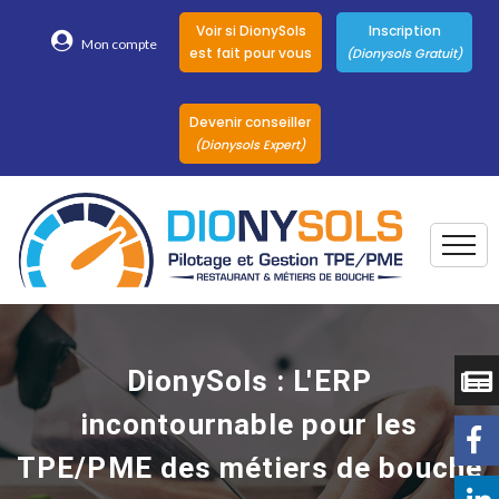
Voir si DionySols
Inscription
Mon compte
est fait pour vous
(Dionysols Gratuit)
Devenir conseiller
(Dionysols Expert)
Togg
Pour qui
Nos conseillers
DionySols : L'ERP
DionySols
incontournable pour les
Nos versions
TPE/PME des métiers de bouche
Nos autres
Solutions