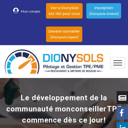
Voir si DionySols
Inscription
Mon compte
est fait pour vous
(Dionysols Gratuit)
Devenir conseiller
(Dionysols Expert)
Togg
Pour qui
Nos conseillers
Le développement de la
DionySols
communauté monconseillerTPE
Nos versions
commence dès ce jour!
Nos autres
Solutions