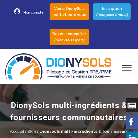
Voir si DionySols
Inscription
Mon compte
est fait pour vous
(Dionysols Gratuit)
Devenir conseiller
(Dionysols Expert)
Togg
Pour qui
Nos conseillers
DionySols multi-ingrédients &
DionySols
fournisseurs communautaires
Nos versions
Accueil
/
Blog
/ DionySols multi-ingrédients & fournisseurs
Nos autres
Solutions