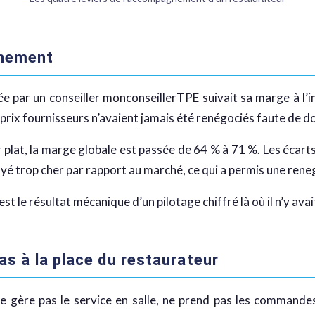
gnement
par un conseiller monconseillerTPE suivait sa marge à l’int
es prix fournisseurs n’avaient jamais été renégociés faute de 
r plat, la marge globale est passée de 64 % à 71 %. Les écar
payé trop cher par rapport au marché, ce qui a permis une re
st le résultat mécanique d’un pilotage chiffré là où il n’y avai
pas à la place du restaurateur
ne gère pas le service en salle, ne prend pas les commandes