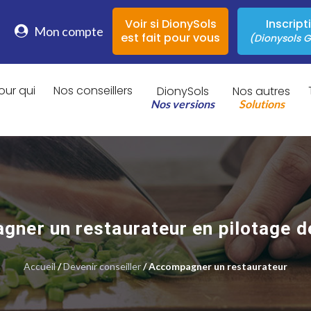
Voir si DionySols
Inscript
Mon compte
est fait pour vous
(Dionysols G
our qui
Nos conseillers
DionySols
Nos autres
Nos versions
Solutions
ner un restaurateur en pilotage d
Accueil
/
Devenir conseiller
/ Accompagner un restaurateur