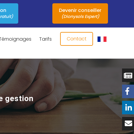
ion
Devenir conseiller
ratuit)
(Dionysols Expert)
Contact
Témoignages
Tarifs
e gestion