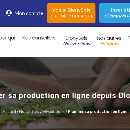
Voir si DionySols
Inscript
Mon compte
est fait pour vous
(Dionysols G
our qui
Nos conseillers
DionySols
Nos autres
Nos versions
Solutions
ier sa production en ligne depuis Di
Accueil
/
Nos autres
/
Mysolutions
/ Planifier sa production en ligne