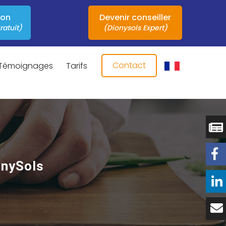
ion
Devenir conseiller
ratuit)
(Dionysols Expert)
Contact
Témoignages
Tarifs
onySols