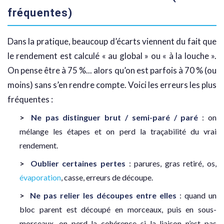
fréquentes)
Dans la pratique, beaucoup d’écarts viennent du fait que
le rendement est calculé « au global » ou « à la louche ».
On pense être à 75 %... alors qu’on est parfois à 70 % (ou
moins) sans s’en rendre compte. Voici les erreurs les plus
fréquentes :
Ne pas distinguer brut / semi-paré / paré
: on
mélange les étapes et on perd la traçabilité du vrai
rendement.
Oublier certaines pertes
: parures, gras retiré, os,
évaporation
, casse, erreurs de découpe.
Ne pas relier les découpes entre elles
: quand un
bloc parent est découpé en morceaux, puis en sous-
morceaux, on perd la cohérence si la liaison n’est pas