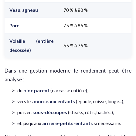
Veau, agneau
70 % à 80 %
Porc
75 % à 85 %
Volaille (entière
65 % à 75 %
désossée)
Dans une gestion moderne, le rendement peut être
analysé :
du
bloc parent
(carcasse entière),
vers les
morceaux enfants
(épaule, cuisse, longe...),
puis en
sous-découpes
(steaks, rôtis, haché...),
et jusqu’aux
arrière-petits-enfants
si nécessaire.