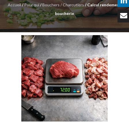
Accueil
/
Pour qui
/
Bouchers / Charcutiers
/ Calcul rendement
Témoignages
boucherie
Tarifs
Contact