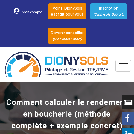
Voir si DionySols
Inscription
Mon compte
est fait pour vous
(Dionysols Gratuit)
Devenir conseiller
(Dionysols Expert)
Togg
Pour qui
Nos conseillers
Comment calculer le rendement
DionySols
en boucherie (méthode
Nos versions
complète + exemple concret)
Nos autres
Solutions