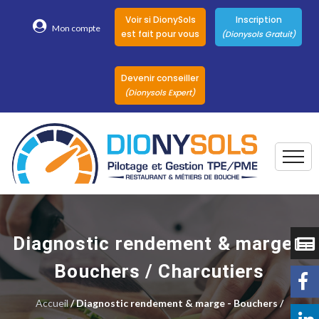
Voir si DionySols
Inscription
Mon compte
est fait pour vous
(Dionysols Gratuit)
Devenir conseiller
(Dionysols Expert)
Togg
Pour qui
Nos conseillers
Diagnostic rendement & marge -
DionySols
Bouchers / Charcutiers
Nos versions
Accueil
/ Diagnostic rendement & marge - Bouchers /
Nos autres
Solutions