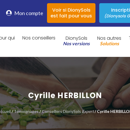
Voir si DionySols
Inscript
Mon compte
est fait pour vous
(Dionysols G
our qui
Nos conseillers
DionySols
Nos autres
Nos versions
Solutions
Cyrille HERBILLON
ccueil
/
Témoignages
/
Conseillers DionySols
Expert
/ Cyrille HERBILL