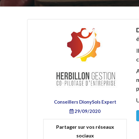
D
é
I
c
A
m
p
U
Conseillers DionySols Expert
29/09/2020
Partager sur vos réseaux
sociaux