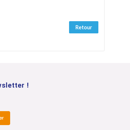
Retour
sletter !
er