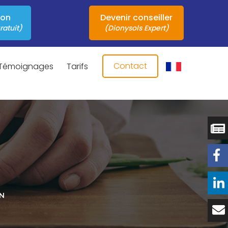
ion
Devenir conseiller
ratuit)
(Dionysols Expert)
Contact
Témoignages
Tarifs
ON