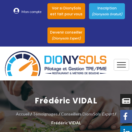
Voir si DionySols
Inscription
Mon compte
est fait pour vous
(Dionysols Gratuit)
Devenir conseiller
(Dionysols Expert)
Togg
Pour qui
Nos conseillers
Frédéric VIDAL
DionySols
Accueil
/
Témoignages
/
Conseillers DionySols
Expert
/
Nos versions
Frédéric VIDAL
Nos autres
Solutions