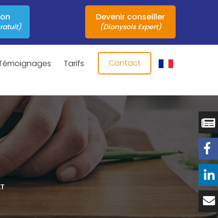
ion
Devenir conseiller
ratuit)
(Dionysols Expert)
Contact
Témoignages
Tarifs
LT