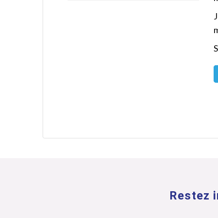
J
m
Restez i