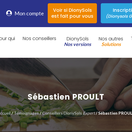
Voir si DionySols
Inscript
Mon compte
est fait pour vous
(Dionysols G
our qui
Nos conseillers
DionySols
Nos autres
Nos versions
Solutions
Sébastien PROULT
ccueil
/
Témoignages
/
Conseillers DionySols
Expert
/ Sébastien PROU