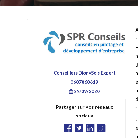
A
r
e
m
d
Conseillers DionySols Expert
e
0607860619
m
29/09/2020
d
Partager sur vos réseaux
f
sociaux
J
e
m