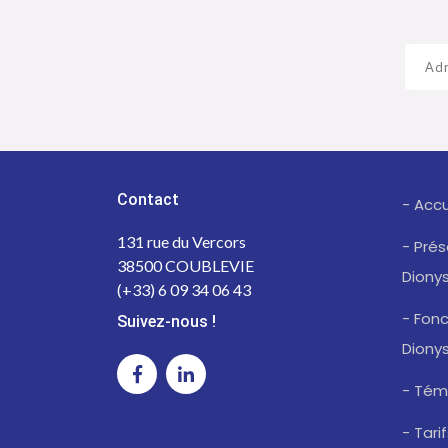
Contact
- Accu
131 rue du Vercors
- Pré
38500 COUBLEVIE
Diony
(+33) 6 09 34 06 43
- Fonc
Suivez-nous !
Diony
- Tém
- Tari