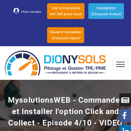
Voir si DionySols
Inscription
Mon compte
est fait pour vous
(Dionysols Gratuit)
Devenir conseiller
(Dionysols Expert)
Togg
Pour qui
Nos conseillers
MysolutionsWEB - Commander
DionySols
et Installer l'option Click and
Nos versions
Collect - Episode 4/10 - VIDEO
Nos autres
Solutions