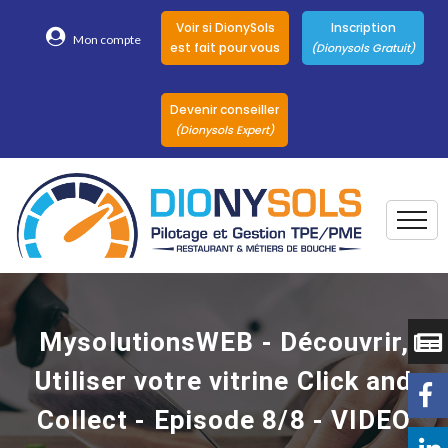
Voir si DionySols
Inscription
Mon compte
est fait pour vous
(Dionysols Gratuit)
Devenir conseiller
(Dionysols Expert)
Togg
Pour qui
Nos conseillers
MysolutionsWEB - Découvrir,
DionySols
Utiliser votre vitrine Click and
Nos versions
Collect - Episode 8/8 - VIDEO
Nos autres
Solutions