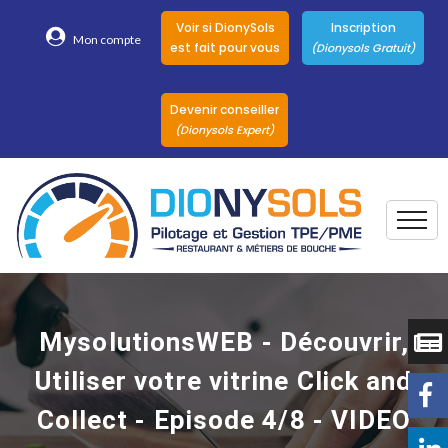
Voir si DionySols
Inscription
Mon compte
est fait pour vous
(Dionysols Gratuit)
Devenir conseiller
(Dionysols Expert)
Togg
Pour qui
Nos conseillers
MysolutionsWEB - Découvrir,
DionySols
Utiliser votre vitrine Click and
Nos versions
Collect - Episode 4/8 - VIDEO
Nos autres
Solutions