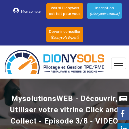
Voir si DionySols
Inscription
Mon compte
est fait pour vous
(Dionysols Gratuit)
Devenir conseiller
(Dionysols Expert)
Togg
Pour qui
Nos conseillers
MysolutionsWEB - Découvrir,
DionySols
Utiliser votre vitrine Click and
Nos versions
Collect - Episode 3/8 - VIDEO
Nos autres
Solutions