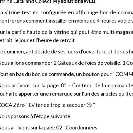
itrine Click and Collect
MysolutionsWEB
.
a vitrine test en configurée en affichage bon de comm
ontrerons comment installer en moins de 4 heures votre v
ur la partie haute de la vitrine qui peut être multi-magasi
etrait, le jour et l'heure de retrait
e commerçant décide de ses jours d'ouverture et de ses he
ous allons commander 2 Gâteaux de foies de volaille, 1 Coc
out en bas du bon de commande, un bouton pour " CO
ous arrivons sur la page 01 - Contenu de la commande, 
ouhaite apporter une remarque sur l'un des articles qu'il 
OCA Zéro " Eviter de trop le secouer 😉 "
ous passons à l'étape suivante.
ous arrivons sur la page 02 - Coordonnées