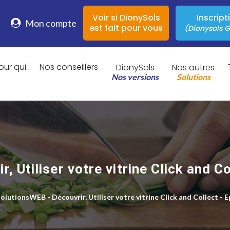
Voir si DionySols
Inscript
Mon compte
est fait pour vous
(Dionysols G
our qui
Nos conseillers
DionySols
Nos autres
Nos versions
Solutions
 Utiliser votre vitrine Click and C
olutionsWEB - Découvrir, Utiliser votre vitrine Click and Collect - 