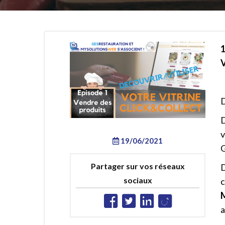
1
D
D
v
19/06/2021
G
Partager sur vos réseaux
D
sociaux
a