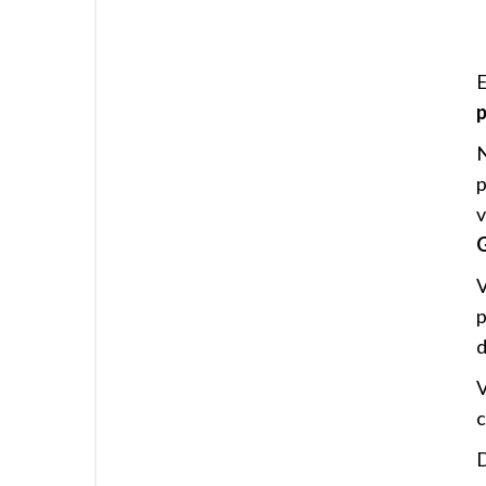
E
p
N
p
v
V
p
d
V
c
D