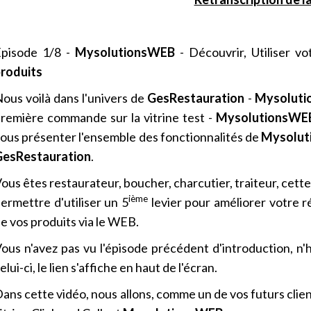
pisode 1/8 -
MysolutionsWEB
- Découvrir, Utiliser vo
roduits
ous voilà dans l'univers de
GesRestauration
-
Mysolut
remière commande sur la vitrine test -
MysolutionsWE
ous présenter l'ensemble des fonctionnalités de
Mysolu
GesRestauration
.
ous êtes restaurateur, boucher, charcutier, traiteur, cette
ième
ermettre d'utiliser un 5
levier pour améliorer votre ré
e vos produits via le WEB.
ous n'avez pas vu l'épisode précédent d'introduction, n'
elui-ci, le lien s'affiche en haut de l'écran.
ans cette vidéo, nous allons, comme un de vos futurs cli