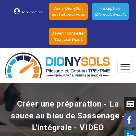
Voir si DionySols
Inscription
Mon compte
est fait pour vous
(Dionysols Gratuit)
Devenir conseiller
(Dionysols Expert)
Togg
Pour qui
Nos conseillers
Créer une préparation - La
DionySols
sauce au bleu de Sassenage -
Nos versions
L'intégrale - VIDEO
Nos autres
Solutions