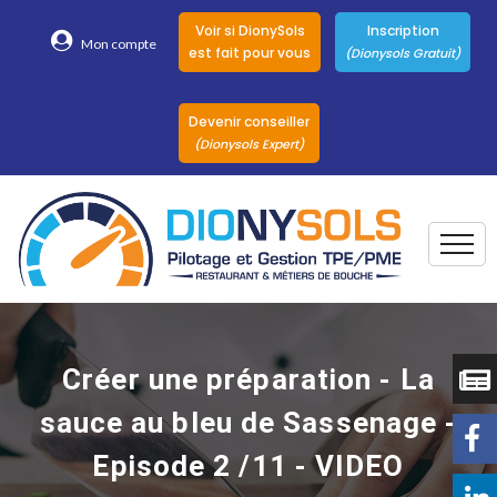
Voir si DionySols
Inscription
Mon compte
est fait pour vous
(Dionysols Gratuit)
Devenir conseiller
(Dionysols Expert)
Togg
Pour qui
Nos conseillers
Créer une préparation - La
DionySols
sauce au bleu de Sassenage -
Nos versions
Episode 2 /11 - VIDEO
Nos autres
Solutions