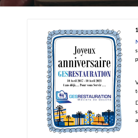
1
N
s
p
V
t
a