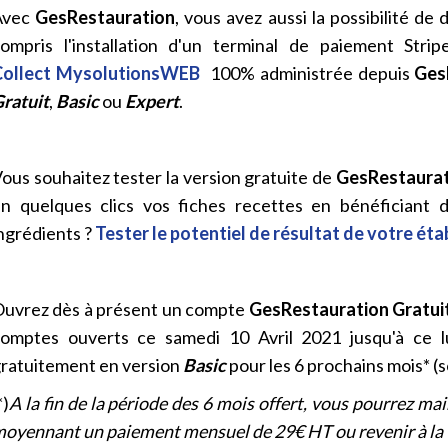
Avec
GesRestauration
, vous avez aussi la possibilité de
ompris l'installation d'un terminal de paiement Stri
ollect
MysolutionsWEB
100% administrée depuis
Ges
ratuit
,
Basic
ou
Expert
.
ous souhaitez tester la version gratuite de
GesRestaurat
n quelques clics vos fiches recettes en bénéficiant
ngrédients ?
Tester le potentiel de résultat de votre ét
uvrez dès à présent un compte
GesRestauration Gratui
omptes ouverts ce samedi 10 Avril 2021 jusqu'à ce l
ratuitement en version
Basic
pour les 6 prochains mois* (
*)
A la fin de la période des 6 mois offert, vous pourrez ma
oyennant un paiement mensuel de 29€ HT ou revenir à la