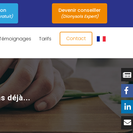
ion
Devenir conseiller
ratuit)
(Dionysols Expert)
Contact
Témoignages
Tarifs
s déjà...