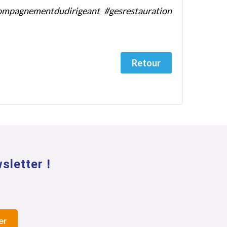
ompagnementdudirigeant #gesrestauration
Retour
sletter !
er