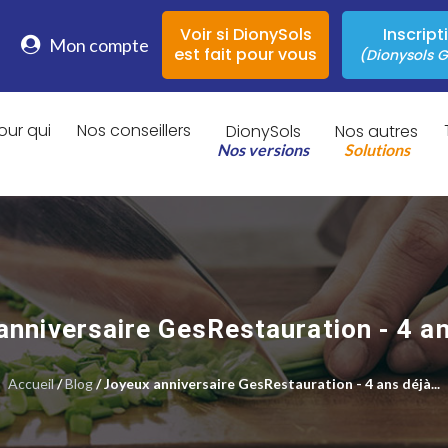
Voir si DionySols
Inscript
Mon compte
est fait pour vous
(Dionysols G
our qui
Nos conseillers
DionySols
Nos autres
Nos versions
Solutions
nniversaire GesRestauration - 4 an
Accueil
/
Blog
/ Joyeux anniversaire GesRestauration - 4 ans déjà...