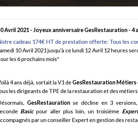
0 Avril 2021 - Joyeux anniversaire GesRestauration - 4 a
otre cadeau 174€ HT de prestation offerte: Tous les c
amedi 10 Avril 2021 jusqu'à ce lundi 12 Avril 12 heures s
our les 6 prochains mois*
oilà 4 ans déjà, sortait la V1 de
GesRestauration Métiers
ous les dirigeants de TPE de la restauration et des métier
Désormais,
GesRestauration
se décline en 3 versions
seconde
Basic
pour aller plus loin, un troisième
Exper
ccompagnés par un conseiller Expert en gestion des resta