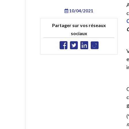
10/04/2021
c
C
Partager sur vos réseaux
G
sociaux
V
e
i
O
c
g
(
m