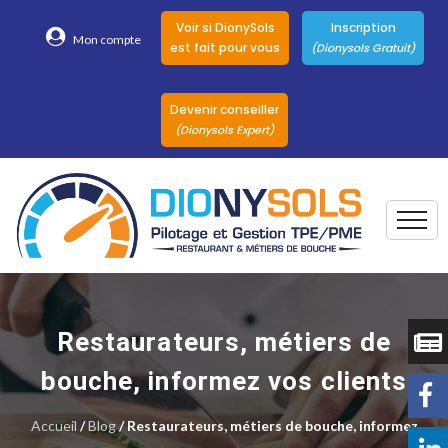
Voir si DionySols
Inscription
Mon compte
est fait pour vous
(Dionysols Gratuit)
Devenir conseiller
(Dionysols Expert)
Togg
Pour qui
Nos conseillers
Restaurateurs, métiers de
DionySols
bouche, informez vos clients
Nos versions
Accueil
/
Blog
/ Restaurateurs, métiers de bouche, informez
Nos autres
Solutions