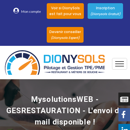
Voir si DionySols
Inscription
Mon compte
est fait pour vous
(Dionysols Gratuit)
Devenir conseiller
(Dionysols Expert)
Togg
Pour qui
Nos conseillers
MysolutionsWEB -
DionySols
GESRESTAURATION - L'envoi de
Nos versions
mail disponible !
Nos autres
Solutions