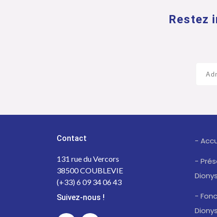
Restez i
Contact
- Accu
131 rue du Vercors
- Pré
38500 COUBLEVIE
Diony
(+33) 6 09 34 06 43
- Fonc
Suivez-nous !
Diony