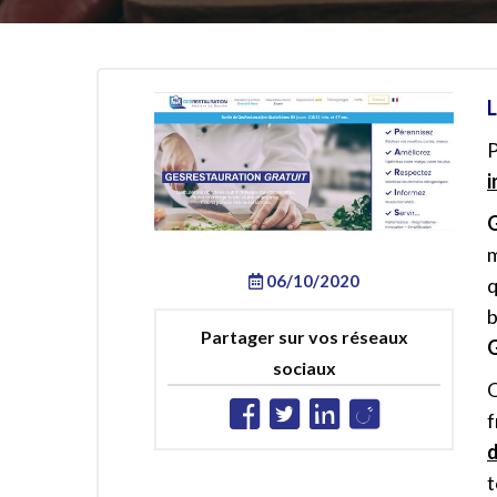
L
P
i
m
06/10/2020
q
Partager sur vos réseaux
G
sociaux
Q
f
t