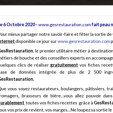
e 6 Octobre 2020 -
www.gesrestauration.com
fait peau 
our mieux partager notre savoir-faire et fêter la sortie de
nternet
disponible ce jour sur
www.gesrestauration.com
p
GesRestauration
, le premier utilitaire métier à destinati
étiers de bouche et des conseillers experts en accompagn
uelques clics de réaliser
gratuitement
vos fiches recet
base de données intégrée de plus de 2 500 ingré
esRestauration.
ue vous soyez restaurateurs, boulangers, pâtissiers, tra
romagers, brasseurs de bière...vous allez pouvoir dan
durablement
toutes vos fiches recettes grâce à
GesRest
ous vos prix de revient, vos marges...Ne loupez sa sortie l