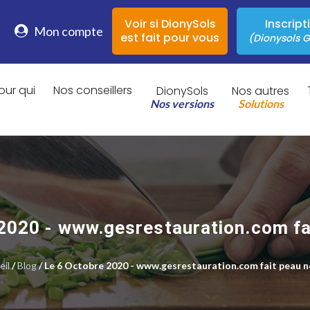
Voir si DionySols
Inscript
Mon compte
est fait pour vous
(Dionysols G
our qui
Nos conseillers
DionySols
Nos autres
Nos versions
Solutions
2020 - www.gesrestauration.com fa
eil
/
Blog
/ Le 6 Octobre 2020 - www.gesrestauration.com fait peau n