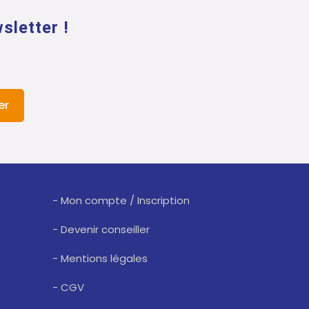
sletter !
er
- Mon compte / Inscription
- Devenir conseiller
- Mentions légales
- CGV