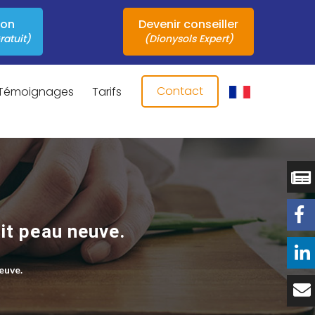
ion
Devenir conseiller
ratuit)
(Dionysols Expert)
Contact
Témoignages
Tarifs
it peau neuve.
euve.