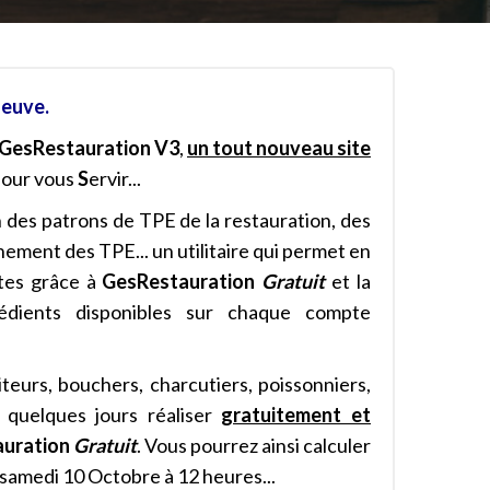
neuve.
GesRestauration V3
,
un tout nouveau site
our vous
S
ervir...
on des patrons de TPE de la restauration, des
ement des TPE... un utilitaire qui permet en
tes grâce à
GesRestauration
Gratuit
et la
dients disponibles sur chaque compte
iteurs, bouchers, charcutiers, poissonniers,
s quelques jours réaliser
gratuitement et
auration
Gratuit
. Vous pourrez ainsi calculer
e samedi 10 Octobre à 12 heures...