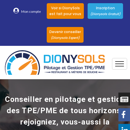
Voir si DionySols
Inscription
Mon compte
est fait pour vous
(Dionysols Gratuit)
Devenir conseiller
(Dionysols Expert)
Togg
Pour qui
Nos conseillers
Conseiller en pilotage et gestion
DionySols
des TPE/PME de tous horizons,
Nos versions
rejoigniez, vous-aussi la
Nos autres
Solutions